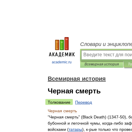
Словари и энциклоп
academic.ru
Всемирная история
То
Всемирная история
Черная смерть
Толкование
Перевод
Черная
смерть
"
Черная
смерть
" (
Black
Death
) (
1347
-
50
),
б
бубонной
и
легочной
чумы
,
когда
-
либо
заф
войсками
(
татары
),
к
-
рые
только
что
прове