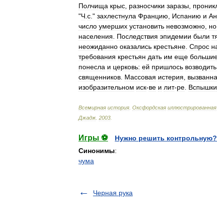
Полчища
крыс
,
разносчики
заразы
,
проник
"
Ч
.
с
."
захлестнула
Францию
,
Испанию
и
Ан
число
умерших
установить
невозможно
,
но
населения
.
Последствия
эпидемии
были
т
неожиданно
оказались
крестьяне
.
Спрос
н
требования
крестьян
дать
им
еще
больши
понесла
и
церковь:
ей
пришлось
возводить
священников
.
Массовая
истерия
,
вызванн
изобразительном
иск
-
ве
и
лит
-
ре
.
Вспышки
Всемирная
история
.
Оксфордская
иллюстрированная
Джадж
.
2003
.
Игры ⚽
Нужно решить контрольную?
Синонимы
:
чума
Черная рука