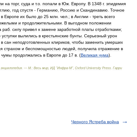
ли
на
торг
,
суда
и
т
.
о
.
попали
в
Юж
.
Европу
.
В
1348
г
.
эпидемия
глию
,
год
спустя
-
Германию
,
Россию
и
Скандинавию
.
Точное
в
Европе
их
было
до
25
млн
.
чел
.;
в
Англии
-
треть
всего
яжелыми
и
продолжительными
.
В
выгодном
положении
а
раб
.
силу
привел
к
замене
заработной
платы
отработками
;
е
уступки
вылились
в
крестьянские
бунты
.
Серьезный
урон
в
сан
неподготовленных
клириков
,
чтобы
заменить
умерших
ая
страхом
и
беспомощностью
людей
,
получила
отражение
в
чумы
продолжались
в
Европе
до
17
в
. (
Великая
чума
).
энциклопедия
. —
М
.
:
Весь
мир
,
ИД
"
Инфра
-
М
",
Oxford
University
Press
.
Гарри
Черного Ястреба война