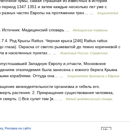
егочной чумы, самая страшная из известных в истории
 период 1347 1351 и затем каждые несколько лет уже с
в разных частях Европы на протяжении трех… …
Энциклопедия
. Источник: Медицинский словарь …
Медицинские термины
.7.4. Род Крысы Rattus. Черная крыса [246] Rattus rattus
до глаза). Окраска от светло рыжеватой до темно коричневой с
ала в населенных пунктах… …
Животные России. Справочник
опустошавшей Западную Европу и,отчасти, Московское
сведениям этаэпидемия была занесена с южного берега Крыма
говыми кораблями. Оттуда она… …
Энциклопедия Брокгауза и Ефрона
кращение жизнедеятельности организма и гибель его.
Смерть растения. 2. Прекращение существования человека,
я смерть. □ Все сулит там [в… …
Малый академический словарь
ка
,
Реклама на сайте