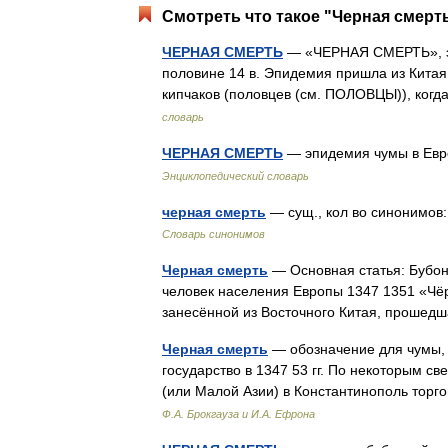
Смотреть что такое "Черная смерть
ЧЕРНАЯ СМЕРТЬ
— «ЧЕРНАЯ СМЕРТЬ», эп
половине 14 в. Эпидемия пришла из Китая
кипчаков (половцев (см. ПОЛОВЦЫ)), когд
словарь
ЧЕРНАЯ СМЕРТЬ
— эпидемия чумы в Евро
Энциклопедический словарь
черная смерть
— сущ., кол во синонимов:
Словарь синонимов
Черная смерть
— Основная статья: Бубон
человек населения Европы 1347 1351 «Чё
занесённой из Восточного Китая, прошед
Черная смерть
— обозначение для чумы, 
государство в 1347 53 гг. По некоторым с
(или Малой Азии) в Константинополь тор
Ф.А. Брокгауза и И.А. Ефрона