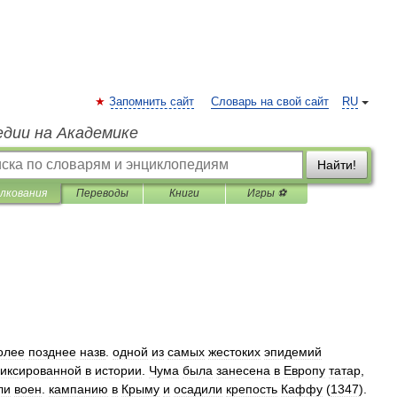
Запомнить сайт
Словарь на свой сайт
RU
едии на Академике
Найти!
лкования
Переводы
Книги
Игры ⚽
олее
позднее
назв
.
одной
из
самых
жестоких
эпидемий
иксированной
в
истории
.
Чума
была
занесена
в
Европу
татар
,
ли
воен
.
кампанию
в
Крыму
и
осадили
крепость
Каффу
(
1347
).