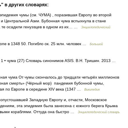
" в других словарях:
идемия чумы (см. ЧУМА) , поразившая Европу во второй
 и Центральной Азии. Бубонная чума вспыхнула в стане
а те осадили генуэзцев в одном из их… …
Энциклопедический
пе в 1348 50. Погибло ок. 25 млн. человек …
Большой
 1 • чума (27) Словарь синонимов ASIS. В.Н. Тришин. 2013 …
ная чума От чумы скончалось до тридцати четырёх миллионов
рная смерть» (Чёрный мор) пандемия бубонной чумы,
шая по Европе в середине XIV века (1347 …
Википедия
опустошавшей Западную Европу и, отчасти, Московское
ведениям, эта эпидемия была занесена с южного берега Крыма
говыми кораблями. Оттуда она быстро …
Энциклопедический словарь