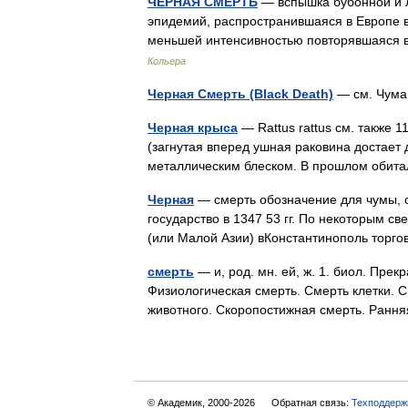
ЧЕРНАЯ СМЕРТЬ
— вспышка бубонной и л
эпидемий, распространившаяся в Европе в
меньшей интенсивностью повторявшаяся 
Кольера
Черная Смерть (Black Death)
— см. Чума
Черная крыса
— Rattus rattus см. также 11
(загнутая вперед ушная раковина достает 
металлическим блеском. В прошлом обит
Черная
— смерть обозначение для чумы, 
государство в 1347 53 гг. По некоторым 
(или Малой Азии) вКонстантинополь тор
смерть
— и, род. мн. ей, ж. 1. биол. Пре
Физиологическая смерть. Смерть клетки. 
животного. Скоропостижная смерть. Рання
© Академик, 2000-2026
Обратная связь:
Техподдерж